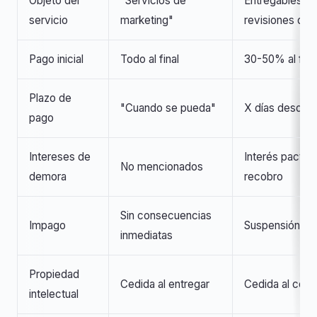
Objeto del
"Servicios de
Entregables n
servicio
marketing"
revisiones def
Pago inicial
Todo al final
30-50% al firm
Plazo de
"Cuando se pueda"
X días desde f
pago
Intereses de
Interés pactad
No mencionados
demora
recobro
Sin consecuencias
Impago
Suspensión aut
inmediatas
Propiedad
Cedida al entregar
Cedida al cobr
intelectual