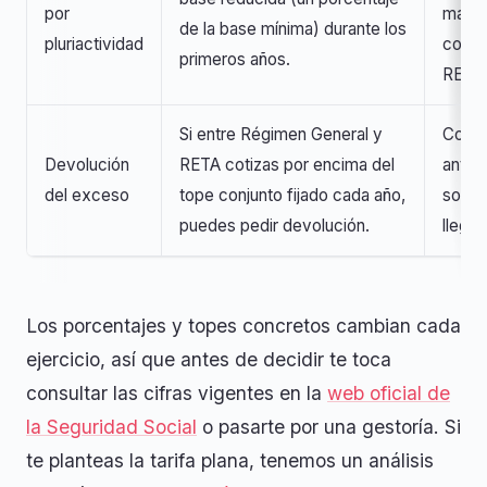
por
mante
de la base mínima) durante los
pluriactividad
cotiza
primeros años.
RETA
Si entre Régimen General y
Compa
Devolución
RETA cotizas por encima del
anter
del exceso
tope conjunto fijado cada año,
solici
puedes pedir devolución.
llega 
Los porcentajes y topes concretos cambian cada
ejercicio, así que antes de decidir te toca
consultar las cifras vigentes en la
web oficial de
la Seguridad Social
o pasarte por una gestoría. Si
te planteas la tarifa plana, tenemos un análisis