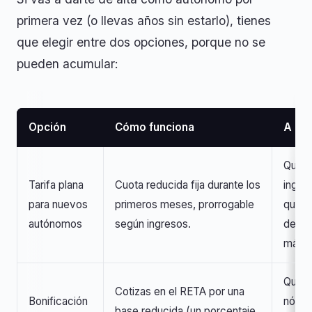
primera vez (o llevas años sin estarlo), tienes
que elegir entre dos opciones, porque no se
pueden acumular:
Opción
Cómo funciona
A qu
Quien
Tarifa plana
Cuota reducida fija durante los
ingre
para nuevos
primeros meses, prorrogable
quiere
autónomos
según ingresos.
desem
máxi
Quien
Cotizas en el RETA por una
Bonificación
nómin
base reducida (un porcentaje