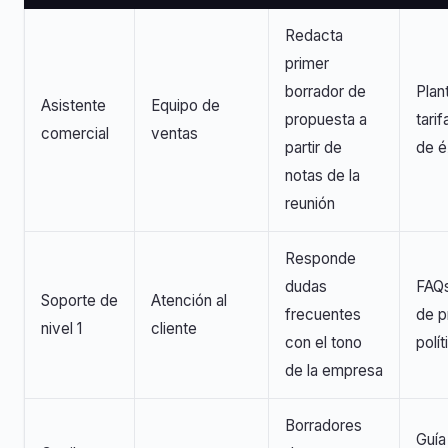
Redacta
primer
borrador de
Plant
Asistente
Equipo de
propuesta a
tari
comercial
ventas
partir de
de é
notas de la
reunión
Responde
dudas
FAQs
Soporte de
Atención al
frecuentes
de p
nivel 1
cliente
con el tono
polít
de la empresa
Borradores
Guía