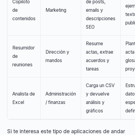
Copiloto
de posts,
ejem
de
Marketing
emails y
text
contenidos
descripciones
publ
SEO
Resume
Plant
Resumidor
Dirección y
actas, extrae
acta
de
mandos
acuerdos y
glos
reuniones
tareas
proy
Carga un CSV
Estr
Analista de
Administración
y devuelve
dato
Excel
/ finanzas
análisis y
espe
gráficos
defi
Si te interesa este tipo de aplicaciones de andar