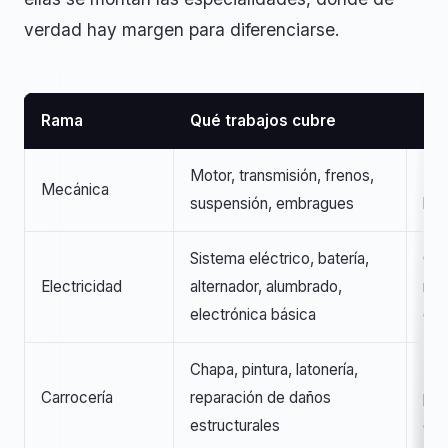
verdad hay margen para diferenciarse.
Rama
Qué trabajos cubre
Cu
Motor, transmisión, frenos,
Tal
Mecánica
suspensión, embragues
bar
Sistema eléctrico, batería,
Com
Electricidad
alternador, alumbrado,
mec
electrónica básica
co
Chapa, pintura, latonería,
Tal
Carrocería
reparación de daños
pin
estructurales
com