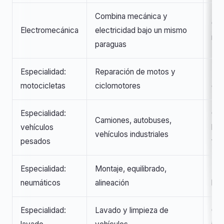
Combina mecánica y
Opc
Electromecánica
electricidad bajo un mismo
mul
paraguas
Especialidad:
Reparación de motos y
Nic
motocicletas
ciclomotores
ciu
Especialidad:
Cer
Camiones, autobuses,
vehículos
log
vehículos industriales
pesados
tra
Especialidad:
Montaje, equilibrado,
Rot
neumáticos
alineación
baj
Especialidad:
Lavado y limpieza de
Com