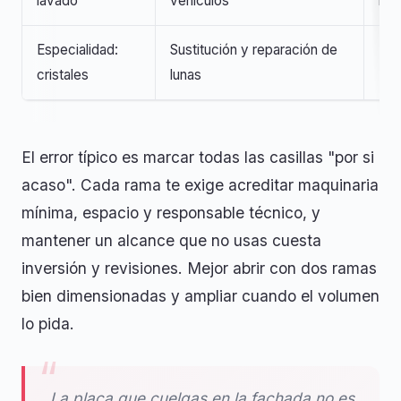
lavado
vehículos
ind
Especialidad:
Sustitución y reparación de
Muy
cristales
lunas
El error típico es marcar todas las casillas "por si
acaso". Cada rama te exige acreditar maquinaria
mínima, espacio y responsable técnico, y
mantener un alcance que no usas cuesta
inversión y revisiones. Mejor abrir con dos ramas
bien dimensionadas y ampliar cuando el volumen
lo pida.
La placa que cuelgas en la fachada no es