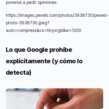
ponerse a pedir opiniones.
https://images.pexels.com/photos/3938730/pexels-
photo-3938730.jpeg?
auto=compress&cs=tinysrgb&w=1200
Lo que Google prohíbe
explícitamente (y cómo lo
detecta)